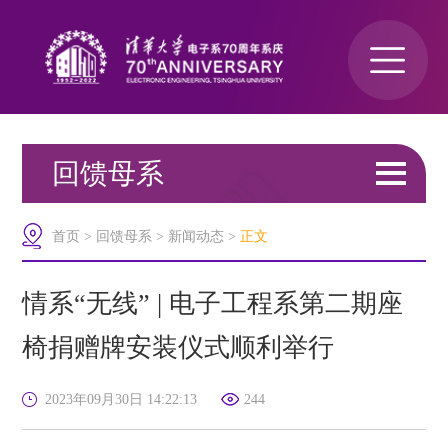
回馈母系
关于我们
首页
>
回馈母系
>
新闻动态
>
正文
>
新闻动态
情系“无线” | 电子工程系第二期座
椅捐赠牌安装仪式顺利举行
捐赠项目
2023年09月30日 14:22:13
244