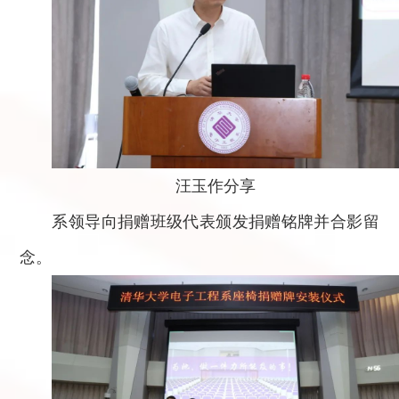
汪玉作分享
系领导向捐赠班级代表颁发捐赠铭牌并合影留
念。