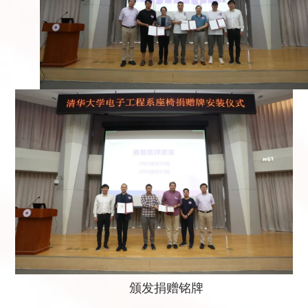
颁发捐赠铭牌