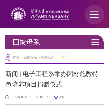
回馈母系
关于我们
首页
>
回馈母系
>
新闻动态
>
正文
>
新闻动态
新闻 | 电子工程系举办因材施教特
色培养项目捐赠仪式
捐赠项目
2023年04月14日 10:06:52
491