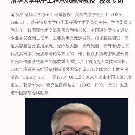
清华大学电子工程系范崇澄教授 | 校友专访
范崇澄 清华大学电子工程系教授，美国光学学会会士（OSA
Fellow）。曾任清华大学电子工程系学术委员会主任、学位委员会
副主任、校国际学术交流委员会副秘书长、中国通信学会光通信
专业委员会副主任等。主要从事光无源器件、模场直径测试、高
速大容量波分复用系统、光纤放大器、光纤光栅、光纤非线性演
化及其对策、光波导理论等方面的工作。担任多项与密集波分复
用光纤传输系统相关的部委重大/重点项目的负责人或技术组长。
2007年应邀在光纤通信领域顶级国际会议OFC全体大会上做主旨
演说（Plenary talk），是1975年OFC成立以来首次由中国人做此类
报告。获清华大学“研究生良师益友”（2002、1999、1998）以及
若干国家部委奖励等。