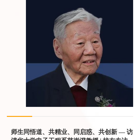
师生同悟道、共精业、同启惑、共创新 — 访